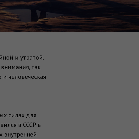
йной и утратой.
 внимания, так
о и человеческая
ых силах для
вился в СССР в
ах внутренней