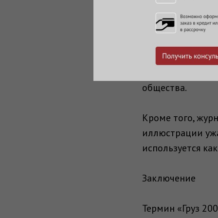
«Груз 200» стал
кино и журналис
200» (2007), кот
использует этот
общества.
Кроме того, жур
иллюстрации ужа
используется ка
Заключение
Термин «Груз 200