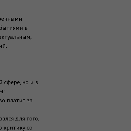
военными
обытиями в
 актуальным,
ий.
 сфере, но и в
м:
во платит за
ался для того,
о критику со