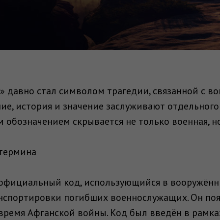
» давно стал символом трагедии, связанной с во
ие, история и значение заслуживают отдельного
м обозначением скрывается не только военная, н
термина
о официальный код, использующийся в вооружённ
нспортировки погибших военнослужащих. Он поя
о время Афганской войны. Код был введён в рамк