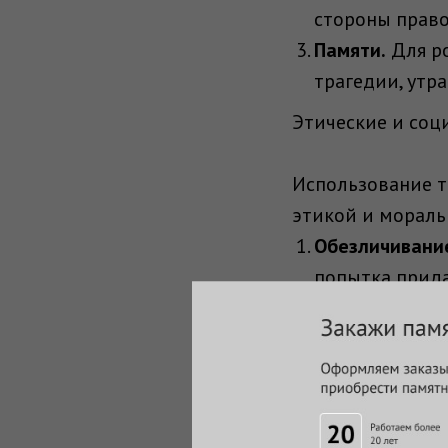
стороны прав
Памяти.
Для ро
трагедии, утр
Этические и соц
Использование т
этикой и мораль
Обезличивани
попытка прида
Информационн
скрывать масш
Психологическ
ассоциируетс
Термин в культу