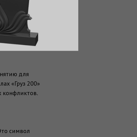
ниям литературы,
банова «Груз
ствиями,
азложения
онятию для
лах «Груз 200»
х конфликтов.
 Это символ