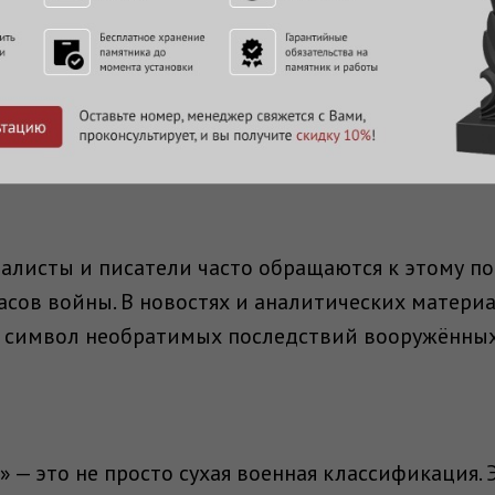
 частью массовой культуры, благодаря произведе
тике. Особое место занимает фильм Алексея Бала
орый, хотя и не связан напрямую с военными дей
 термин как метафору морального и духовного р
налисты и писатели часто обращаются к этому п
сов войны. В новостях и аналитических материа
к символ необратимых последствий вооружённы
» — это не просто сухая военная классификация.