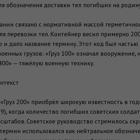
я обозначения доставки тел погибших на родину
вании связано с нормативной массой герметично
ля перевозки тел. Контейнер весил примерно 20
о и дало название термину. Этот код был частью
енных грузов: «Груз 100» означал вооружение, «
 400» — тяжёлую военную технику.
нтекст
«Груз 200» приобрёл широкую известность в го
9), когда количество погибших советских солдат
сштабов. Советское руководство стремилось ск
 термин использовался как нейтральное обознач