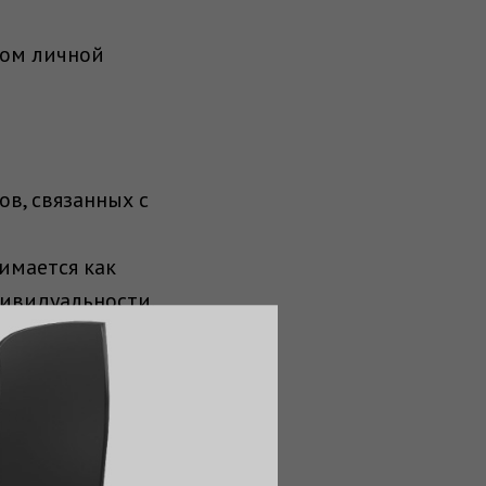
мом личной
в, связанных с
имается как
дивидуальности.
озволяет
доверию.
з 200»
м травму.