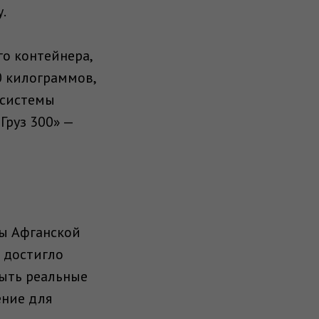
.
го контейнера,
0 килограммов,
 системы
Груз 300» —
ды Афганской
 достигло
рыть реальные
ение для