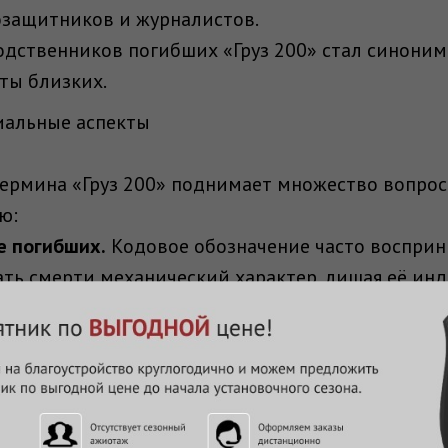
озащитников и журналистов.
дственников погибших «Груз 200» стал синони
аты близких.
иальные аспекты
ермина «Груз 200» поднимает множество вопросо
ю:
е погибших.
Кодовое обозначение часто восприн
ть смерти механический характер, лишая её ин
ая закрытость.
В условиях конфликта термин п
табы потерь, что приводит к общественному не
ие последствия.
Для семей погибших слово «Гру
я с тяжёлым эмоциональным ударом, усиливающи
ре и медиа