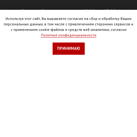
Время работы: ежедневно с 09:00 до 17:00
Используя этот сайт, Вы выражаете согласие на сбор и обработку Ваших
персональных данных, в том числе с привлечением сторонних сервисов и
с применением cookie-файлов и средств веб-аналитики, согласно
Политике конфиденциальности
ПРИНИМАЮ
ВЕРСИЯ ДЛЯ СЛАБОВИДЯЩИХ
Вызов агента
Доставка в морг
Груз 200
Кремация
Венки